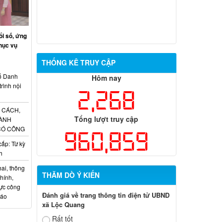
i số, ứng
phục vụ
THỐNG KÊ TRUY CẬP
ố Danh
Hôm nay
trình nội
2,268
 CÁCH,
Tổng lượt truy cập
HÀNH
CÓ CÔNG
960,859
ấp: Từ kỳ
h
ai, thông
THĂM DÒ Ý KIẾN
hính,
vực công
Đánh giá về trang thông tin điện tử UBND
iáo
xã Lộc Quang
Rất tốt