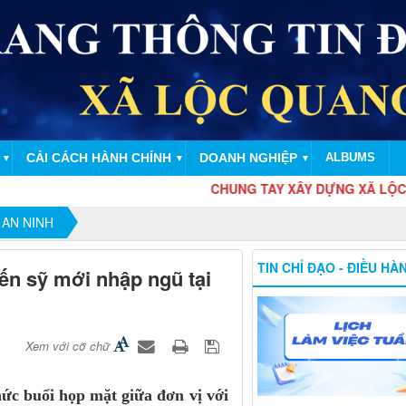
CẢI CÁCH HÀNH CHÍNH
DOANH NGHIỆP
ALBUMS
▼
▼
▼
CHUNG TAY XÂY DỰNG XÃ LỘC QUANG NGÀY C
 AN NINH
TIN CHỈ ĐẠO - ĐIỀU HÀ
ến sỹ mới nhập ngũ tại
Xem với cỡ chữ
hức buổi họp mặt giữa đơn vị với