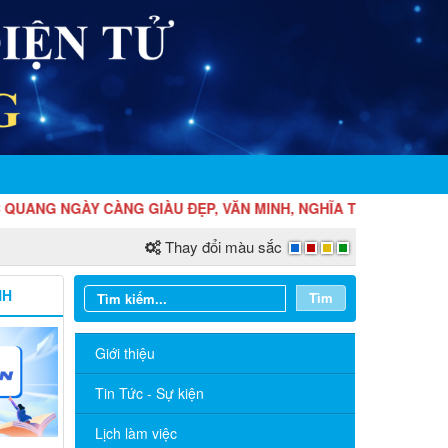
ÀNG GIÀU ĐẸP, VĂN MINH, NGHĨA TÌNH!
Thay đổi màu sắc
NH
Tìm
Giới thiệu
Tin Tức - Sự kiện
Lịch làm việc