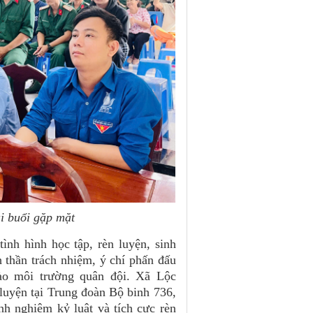
i buổi gặp mặt
ình hình học tập, rèn luyện, sinh
h thần trách nhiệm, ý chí phấn đấu
ào môi trường quân đội. Xã Lộc
luyện tại Trung đoàn Bộ binh 736,
ành nghiêm kỷ luật và tích cực rèn