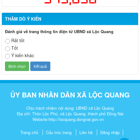
THĂM DÒ Ý KIẾN
Đánh giá về trang thông tin điện tử UBND xã Lộc Quang
Rất tốt
Tốt
Ý kiến khác
ỦY BAN NHÂN DÂN XÃ LỘC QUANG
Chịu trách nhiệm nội dung: UBND xã Lộc Quang
Địa chỉ: Thôn Lộc Phú, xã Lộc Quang, thành phố Đồng Nai
Website:http://
locquang.dongnai.gov.vn
Trang chủ
Cấu trúc trang
Liên hệ
Đăng nhập