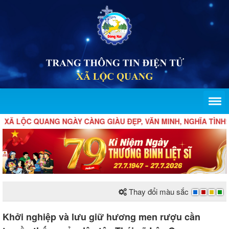
 QUANG NGÀY CÀNG GIÀU ĐẸP, VĂN MINH, NGHĨA TÌNH!
Thay đổi màu sắc
Khởi nghiệp và lưu giữ hương men rượu cần