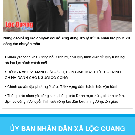
Nâng cao năng lực chuyển đổi số, ứng dụng Trợ lý trí tuệ nhân tạo phục vụ
công tác chuyên môn
Niêm yết công khai Công bố Danh mục và quy trình điện tử, quy trình nội
bộ thủ tục hành chính mới
ĐỒNG NAI: ĐẨY MẠNH CẢI CÁCH, ĐƠN GIẢN HÓA THỦ TỤC HÀNH
CHÍNH DÀNH CHO NGƯỜI CÓ CÔNG
Chính quyền địa phương 2 cấp: Từ kỳ vọng đến thách thức vận hành
Thông báo niêm yết công khai, thông báo Danh mục thủ tục hành chính,
dịch vụ công trực tuyến lĩnh vực công tác dân tộc, tín ngưỡng, tôn giáo
ỦY BAN NHÂN DÂN XÃ LỘC QUANG