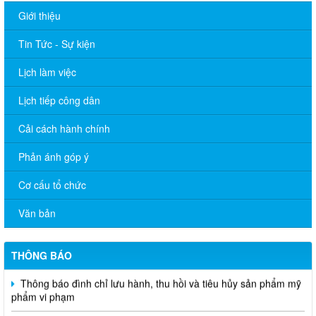
Giới thiệu
Tin Tức - Sự kiện
Lịch làm việc
Lịch tiếp công dân
Cải cách hành chính
THÔNG BÁO NIÊM YẾT CÔNG KHAI ĐỀ ÁN SẮP XẾP, ĐIỀU
Phản ánh góp ý
CHỈNH, ĐỔI TÊN CÁC ẤP TRÊN ĐỊA BÀN XÃ
Cơ cấu tổ chức
THÔNG CÁO BÁO CHÍ Văn bản quy phạm pháp luật do UBND
Lộc Quang ban hành trong lĩnh vực hoạt động công vụ
Văn bản
Thông báo tuyển chọn người lao động tham gia Chương trình
EPS năm 2026
THÔNG BÁO
Thông báo đình chỉ lưu hành, thu hồi và tiêu hủy sản phẩm mỹ
phẩm vi phạm