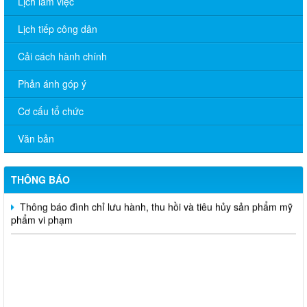
Lịch làm việc
Lịch tiếp công dân
Cải cách hành chính
THÔNG BÁO NIÊM YẾT CÔNG KHAI ĐỀ ÁN SẮP XẾP, ĐIỀU
CHỈNH, ĐỔI TÊN CÁC ẤP TRÊN ĐỊA BÀN XÃ
Phản ánh góp ý
THÔNG CÁO BÁO CHÍ Văn bản quy phạm pháp luật do UBND
Cơ cấu tổ chức
Lộc Quang ban hành trong lĩnh vực hoạt động công vụ
Văn bản
Thông báo tuyển chọn người lao động tham gia Chương trình
EPS năm 2026
THÔNG BÁO
Thông báo đình chỉ lưu hành, thu hồi và tiêu hủy sản phẩm mỹ
phẩm vi phạm