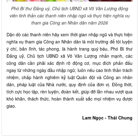
Phó Bí thư Đảng uỷ, Chủ tịch UBND xã Võ Văn Lượng động
viên tinh thần các thanh niên nhập ngũ và thực hiện nghĩa vụ
tham gia Công an Nhân dân năm 2026
Dặn dò các thanh niên hãy xem thời gian nhập ngũ và thực hiện
nghĩa vụ tham gia Công an Nhân dân là môi trường để tôi luyện
ý chí, bản lĩnh, tác phong, là hành trang quý báu, Phó Bí thư
Đảng uỷ, Chủ tịch UBND xã Võ Văn Lượng nhấn mạnh, các
công dân cần phải xác định rõ động cơ, mục đích phấn đấu
ngay từ những ngày đầu nhập ngũ; luôn nêu cao tinh thần trách
nhiệm, chấp hành nghiêm kỷ luật Quân đội và Công an nhân
dân, pháp luật của Nhà nước, quy định của đơn vị. Đồng thời,
tích cực học tập, rèn luyện, đoàn kết, giúp đỡ lẫn nhau vượt qua
khó khăn, thách thức, hoàn thành xuất sắc mọi nhiệm vụ được
giao.
Lam Ngọc - Thái Chung