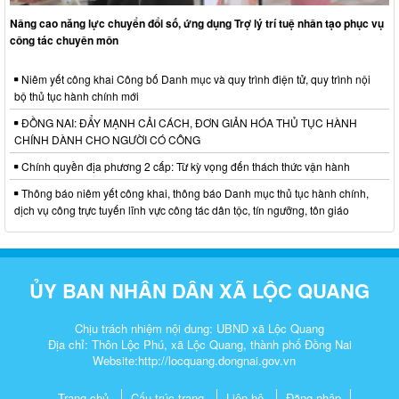
Nâng cao năng lực chuyển đổi số, ứng dụng Trợ lý trí tuệ nhân tạo phục vụ
công tác chuyên môn
Niêm yết công khai Công bố Danh mục và quy trình điện tử, quy trình nội
bộ thủ tục hành chính mới
ĐỒNG NAI: ĐẨY MẠNH CẢI CÁCH, ĐƠN GIẢN HÓA THỦ TỤC HÀNH
CHÍNH DÀNH CHO NGƯỜI CÓ CÔNG
Chính quyền địa phương 2 cấp: Từ kỳ vọng đến thách thức vận hành
Thông báo niêm yết công khai, thông báo Danh mục thủ tục hành chính,
dịch vụ công trực tuyến lĩnh vực công tác dân tộc, tín ngưỡng, tôn giáo
ỦY BAN NHÂN DÂN XÃ LỘC QUANG
Chịu trách nhiệm nội dung: UBND xã Lộc Quang
Địa chỉ: Thôn Lộc Phú, xã Lộc Quang, thành phố Đồng Nai
Website:http://
locquang.dongnai.gov.vn
Trang chủ
Cấu trúc trang
Liên hệ
Đăng nhập