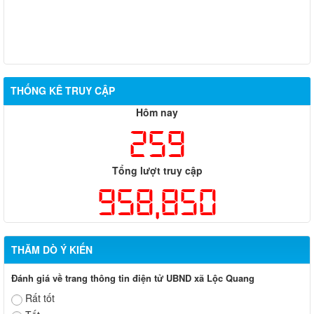
THỐNG KÊ TRUY CẬP
Hôm nay
259
Tổng lượt truy cập
958,850
THĂM DÒ Ý KIẾN
Đánh giá về trang thông tin điện tử UBND xã Lộc Quang
Rất tốt